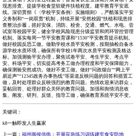
现患排查、提拔学校食堂软硬件扶植程度。建牢教育平安底
线。深切贯彻《〈学校平安条例〉实施细则》，严酷落实平安
义务制和“一岗双责”机制，持续开展“安然校园”扶植和现患排
查整治步履，抓好安保、消防、校舍、交通、燃气、水电、尝
试室等校园平安，健全学校风险现患分级监管和闭环管控管理
机制。落实每周一节平安教育课和“1530”平安教育提示机制。
做好校园反恐工做。做勤学校水质平安检测，按期抽检自备水
源学校水质环境，确保所有学校1年两次水质平安检测及格达
标。加强测验平安办理，聚焦试卷平安、考生平安、考点平
安、科场平安，切实提高考务工做办理程度和平安保障能力，
确保测验安然成功。做好不变工做。做好“问政烟台”“网上平
易近声”“12345政务办事热线”等渠道反映问题的回答和措置工
做，及时处理群众反映强烈的教育问题。热情欢迎来访群众，
妥帖回答、处理好群众关怀的教育问题。加强和舆情消息收
集、阐发、研判、反馈、指导工做，确保教育系统平安不变。
关键词：
k8一触即发人生赢家
上一篇：
福州闽侯供电：开展应急练习训练建牢食安防地