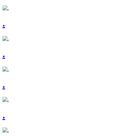
.
.
.
.