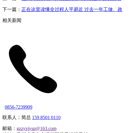
下一篇：
正在这里读懂全过程人平易近 过去一年工做、政
相关新闻
0856-7239909
联系人：简总
159 8501 0110
邮箱：
gzzyxjysp@163.com