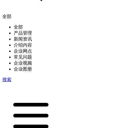
全部
全部
产品管理
新闻资讯
介绍内容
企业网点
常见问题
企业视频
企业图册
搜索