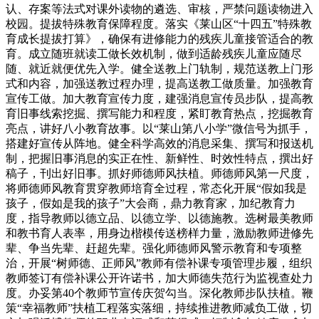
认、存案等法式对课外读物的遴选、审核，严禁问题读物进入
校园。提拔特殊教育保障程度。落实《莱山区“十四五”特殊教
育成长提拔打算》，确保有进修能力的残疾儿童接管适合的教
育。成立随班就读工做长效机制，做到适龄残疾儿童应随尽
随、就近就便优先入学。健全送教上门轨制，规范送教上门形
式和内容，加强送教过程办理，提高送教工做质量。加强教育
宣传工做。加大教育宣传力度，建强消息宣传员步队，提高教
育旧事线索挖掘、撰写能力和程度，紧盯教育热点，挖掘教育
亮点，讲好八小教育故事。以“莱山第八小学”微信号为抓手，
搭建好宣传从阵地。健全科学高效的消息采集、撰写和报送机
制，把握旧事消息的实正在性、新鲜性、时效性特点，撰出好
稿子，刊出好旧事。抓好师德师风扶植。师德师风第一尺度，
将师德师风教育贯穿教师培育全过程，常态化开展“假如我是
孩子，假如是我的孩子”大会商，鼎力教育家，加纪教育力
度，指导教师以德立品、以德立学、以德施教。选树最美教师
和教书育人表率，用身边楷模传送榜样力量，激励教师进修先
辈、争当先辈、赶超先辈。强化师德师风警示教育和专项整
治，开展“树师德、正师风”教师有偿补课专项管理步履，组织
教师签订有偿补课公开许诺书，加大师德失范行为监视查处力
度。办妥第40个教师节宣传庆贺勾当。深化教师步队扶植。鞭
策“幸福教师”扶植工程落实落细，持续推进教师减负工做，切