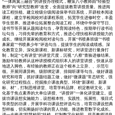
“一体两翼三融合”的讲授办理模式，鞭策八小教师由“经验型
教师”向“研究型教师”改变，全面提拔教育讲授质量。推进阅
读工程扶植。建立校级分级阅读保举书目系统，开辟校本阅读
课程，建立学检阅校对读课程系统，拓宽学生进修时空，丰盈
学生世界。推进单位拓展整合阅读工程，环绕中华保守节日、
读书节等开展从题阅读勾当，孕育阅读特色，按期举行读书论
坛勾当，习得先辈的教育和方式，推进心理扶植和讲授能力的
成长。继续开展家检阅校对读勾当，开展“书喷鼻班级”“书喷
鼻家庭”“书喷鼻少年”评选勾当，提拔学生的阅读成绩感。深
化教育立异。深化新课程、新课标研究，对讲堂进行量身打
制，制定“七有讲堂”的讲堂尺度，沉视 “八察”查验进修结果。
激励年轻教师从这种讲授模式组织本人的讲堂讲授，快速从容
地进入脚色，有经验的教师正在这个根本上立异、、示范引
领。开展同课异构、级部绑定课、排闼听课等勾当。做好课题
研究和培育，抓好课题结题工做，做好“微课题”常态研究，强
化研究过程指点，挖掘推介课改典型。环绕“新课程、新课
标、材”，打制思维讲堂、培育学科品牌、积淀教研文化，深
化基于焦点素养的大单位讲授、“讲授评”一体化讲堂建立。提
拔功课设想实施能力，设想根本性、实践性、拓展性、项目式
等类型的功课，开展学科功课设想评选勾当，培育功课设想典
型样板，切实阐扬好功课的育人功能。推进教育数字化成长。
进一步推进“聪慧校园”扶植，打制数字化校园，提高教师消息