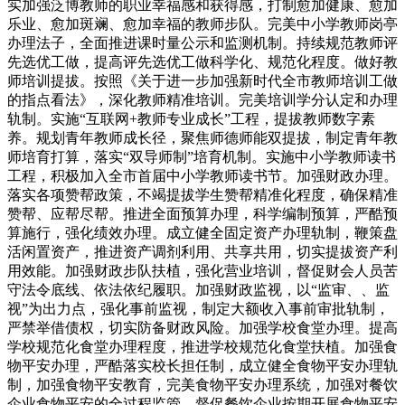
实加强泛博教师的职业幸福感和获得感，打制愈加健康、愈加
乐业、愈加斑斓、愈加幸福的教师步队。完美中小学教师岗亭
办理法子，全面推进课时量公示和监测机制。持续规范教师评
先选优工做，提高评先选优工做科学化、规范化程度。做好教
师培训提拔。按照《关于进一步加强新时代全市教师培训工做
的指点看法》，深化教师精准培训。完美培训学分认定和办理
轨制。实施“互联网+教师专业成长”工程，提拔教师数字素
养。规划青年教师成长径，聚焦师德师能双提拔，制定青年教
师培育打算，落实“双导师制”培育机制。实施中小学教师读书
工程，积极加入全市首届中小学教师读书节。加强财政办理。
落实各项赞帮政策，不竭提拔学生赞帮精准化程度，确保精准
赞帮、应帮尽帮。推进全面预算办理，科学编制预算，严酷预
算施行，强化绩效办理。成立健全固定资产办理轨制，鞭策盘
活闲置资产，推进资产调剂利用、共享共用，切实提拔资产利
用效能。加强财政步队扶植，强化营业培训，督促财会人员苦
守法令底线、依法依纪履职。加强财政监视，以“监审、、监
视”为出力点，强化事前监视，制定大额收入事前审批轨制，
严禁举借债权，切实防备财政风险。加强学校食堂办理。提高
学校规范化食堂办理程度，推进学校规范化食堂扶植。加强食
物平安办理，严酷落实校长担任制，成立健全食物平安办理轨
制，加强食物平安教育，完美食物平安办理系统，加强对餐饮
企业食物平安的全过程监管，督促餐饮企业按期开展食物平安