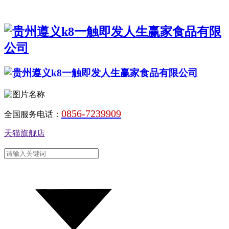
0856-7239909
全国服务电话：
天猫旗舰店