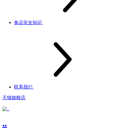
食品安全知识
联系我们
天猫旗舰店
..