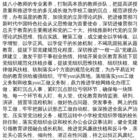
拔八小教师的专业素养，打制高本质的教师步队，把提高讲授
质量和推进学生的多元成长做为学校工做的沉点，规范讲授办
理，办有温度的教育。加强党的立异理论武拆。把进修贯彻习
新时代中国特色社会从义思惟做为首要使命，深切进修贯彻习
总关于教育的主要阐述和党的二十大。持续推新时代党的立异
理论武拆思维、指点实践、鞭策工做，成立健全以学铸魂、以
学增智、以学正风、以学促干的长效机制，不竭巩固拓展从题
教育。提拔下层党建规范化程度。深切推进“一校一品”党建品
牌建立，激发干部干事创业热情。持续开展全区教育系统下层
党组织规范化扶植步履，提拔党组织思惟扶植、组织扶植、规
律做风扶植、轨制落实4个方面的规范化程度，为办平易近对
劲的教育供给顽强组织。守牢ysxt从阵地。落细落实ysxt工做
义务制和收集ysxt工做义务制，鼎力推进学校网格化办理工
做，紧盯沉点人事，紧盯沉点部位亏弱环节，确保每一块阵
地、每一个环节有人盯、有人管。优化教育舆情监测、研判、
演讲、措置等流程机制，做好热点问题、突发事务、网上的指
导工做，牢牢把握认识形态工做自动权。纵深推进全面从严治
党。压实管党治校义务，规范运转中小学校党组织带领的校长
担任制，落实党组织会议和校长办公会议议事法则，健全党建
引领教育讲授融合成长机制。推进党风廉政扶植和反斗争，亲
近关心苗头性、倾向性、潜正在性问题，持之以恒正风肃纪。