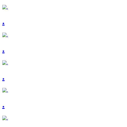
.
.
.
.