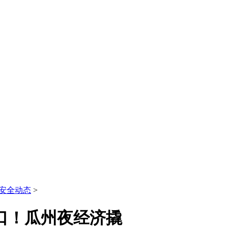
安全动态
>
口！瓜州夜经济撬