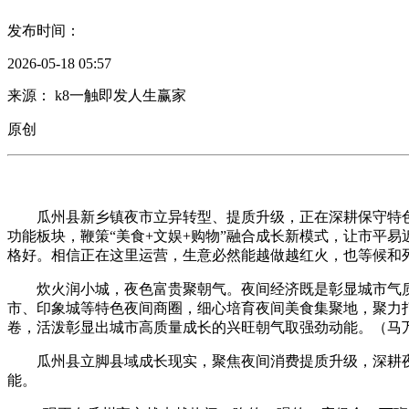
发布时间：
2026-05-18 05:57
来源： k8一触即发人生赢家
原创
瓜州县新乡镇夜市立异转型、提质升级，正在深耕保守特色美
功能板块，鞭策“美食+文娱+购物”融合成长新模式，让市平
格好。相信正在这里运营，生意必然能越做越红火，也等候和
炊火润小城，夜色富贵聚朝气。夜间经济既是彰显城市气质
市、印象城等特色夜间商圈，细心培育夜间美食集聚地，聚力
卷，活泼彰显出城市高质量成长的兴旺朝气取强劲动能。（马万
瓜州县立脚县域成长现实，聚焦夜间消费提质升级，深耕夜
能。