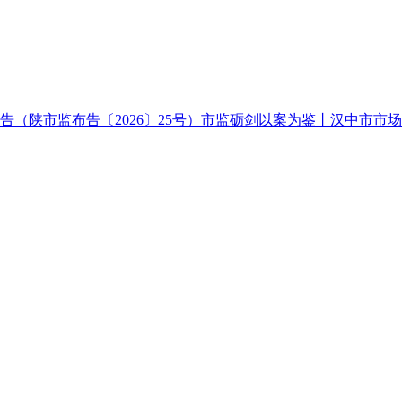
（陕市监布告〔2026〕25号）市监砺剑以案为鉴丨汉中市市场监