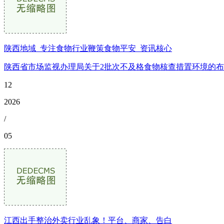
陕西地域_专注食物行业鞭策食物平安_资讯核心
陕西省市场监视办理局关于2批次不及格食物核查措置环境的布告
12
2026
/
05
江西出手整治外卖行业乱象！平台、商家、告白