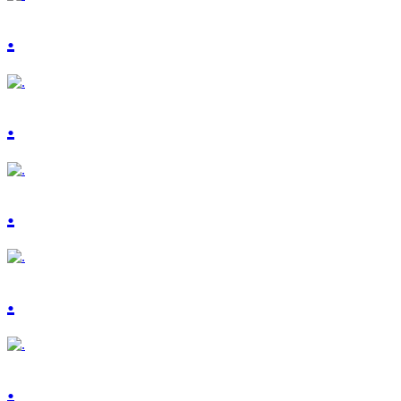
.
.
.
.
.