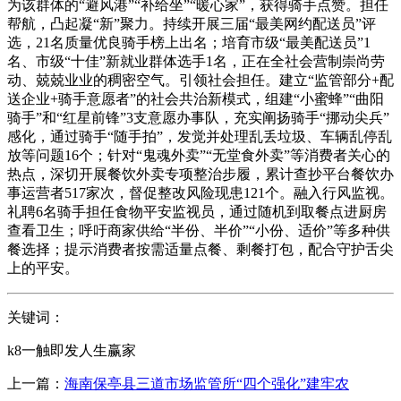
为该群体的“避风港”“补给坐”“暖心家”，获得骑手点赞。担任
帮航，凸起凝“新”聚力。持续开展三届“最美网约配送员”评
选，21名质量优良骑手榜上出名；培育市级“最美配送员”1
名、市级“十佳”新就业群体选手1名，正在全社会营制崇尚劳
动、兢兢业业的稠密空气。引领社会担任。建立“监管部分+配
送企业+骑手意愿者”的社会共治新模式，组建“小蜜蜂”“曲阳
骑手”和“红星前锋”3支意愿办事队，充实阐扬骑手“挪动尖兵”
感化，通过骑手“随手拍”，发觉并处理乱丢垃圾、车辆乱停乱
放等问题16个；针对“鬼魂外卖”“无堂食外卖”等消费者关心的
热点，深切开展餐饮外卖专项整治步履，累计查抄平台餐饮办
事运营者517家次，督促整改风险现患121个。融入行风监视。
礼聘6名骑手担任食物平安监视员，通过随机到取餐点进厨房
查看卫生；呼吁商家供给“半份、半价”“小份、适价”等多种供
餐选择；提示消费者按需适量点餐、剩餐打包，配合守护舌尖
上的平安。
关键词：
k8一触即发人生赢家
上一篇：
海南保亭县三道市场监管所“四个强化”建牢农