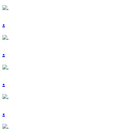
.
.
.
.