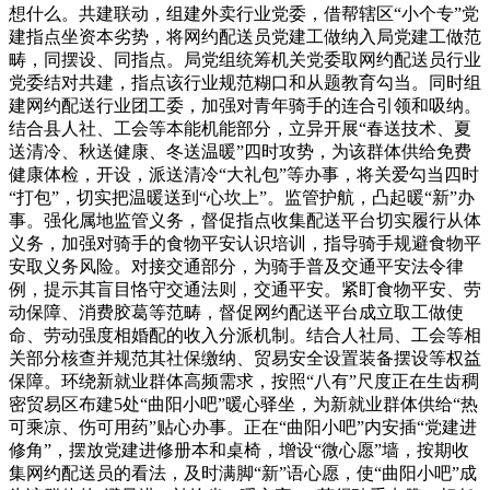
想什么。共建联动，组建外卖行业党委，借帮辖区“小个专”党
建指点坐资本劣势，将网约配送员党建工做纳入局党建工做范
畴，同摆设、同指点。局党组统筹机关党委取网约配送员行业
党委结对共建，指点该行业规范糊口和从题教育勾当。同时组
建网约配送行业团工委，加强对青年骑手的连合引领和吸纳。
结合县人社、工会等本能机能部分，立异开展“春送技术、夏
送清冷、秋送健康、冬送温暖”四时攻势，为该群体供给免费
健康体检，开设，派送清冷“大礼包”等办事，将关爱勾当四时
“打包”，切实把温暖送到“心坎上”。监管护航，凸起暖“新”办
事。强化属地监管义务，督促指点收集配送平台切实履行从体
义务，加强对骑手的食物平安认识培训，指导骑手规避食物平
安取义务风险。对接交通部分，为骑手普及交通平安法令律
例，提示其盲目恪守交通法则，交通平安。紧盯食物平安、劳
动保障、消费胶葛等范畴，督促网约配送平台成立取工做使
命、劳动强度相婚配的收入分派机制。结合人社局、工会等相
关部分核查并规范其社保缴纳、贸易安全设置装备摆设等权益
保障。环绕新就业群体高频需求，按照“八有”尺度正在生齿稠
密贸易区布建5处“曲阳小吧”暖心驿坐，为新就业群体供给“热
可乘凉、伤可用药”贴心办事。正在“曲阳小吧”内安插“党建进
修角”，摆放党建进修册本和桌椅，增设“微心愿”墙，按期收
集网约配送员的看法，及时满脚“新”语心愿，使“曲阳小吧”成